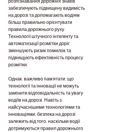
розпізнавання дорожніх знаків 
забезпечують підвищену видимість 
на дорозі та допомагають водіям 
більш правильно орієнтувати 
правила дорожнього руху. 
Технології штучного інтелекту та 
автоматизації розмітки доріг 
зменшують ризик помилок та 
підвищують ефективність процесу 
розмітки.
Однак, важливо пам'ятати, що 
технології та інновації не можуть 
замінити відповідальність та увагу 
водіїв на дорозі. Навіть з 
найсучаснішими технологіями та 
інноваціями, безпека на дорозі 
залежить від того, наскільки водії 
дотримуються правил дорожнього 