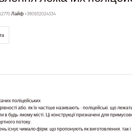
52770 Лайф +380932024334
та
ачих поліцейських
івності або, як їх частіше називають - поліцейські, що лежат
и в будь-якому місті. Ці конструкції призначені для примусо
ртного потоку.
ень існує чимало фірм, що пропонують як виготовлення, так 