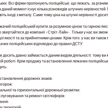
ких. Всі фірми пропонують поліцейські, що лежать, за різними
 даний момент існує кілька різновидів штучних нерівностей. 
авіть іноді з металу. Саме тому ціна на штучні нерівності доси
жачий поліцейський купити за розумною ціною та гарною якіс
 звертайтеся до компанії «Стріт-Лайн». Тільки у нас ви змож
ї якості та за прийнятними цінами. Крім того, у нас ви тако
ачих поліцейських відповідно до правил ДСТУ.
 досить давно займається даним видом діяльності, тому ви 
ій роботі. Крім продажу та встановлення лежачих поліцейськ
ить:
становлення дорожніх знаків;
огорож;
льної та горизонтальної дорожньої розмітки;
луговування та ремонт світлофорів;
ання;
их територій;