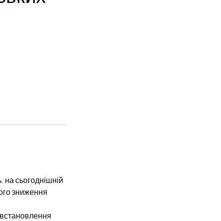
ь, на сьогоднішній
вого зниження
і встановлення