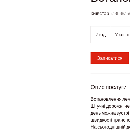
Київстар +3806835
2 год
2
У клієн
г
о
д
Записатися
Опис послуги
Встановлення леж
Штучні дорожні нер
день можна зустріт
швидкості транспо
На сьогоднішній д