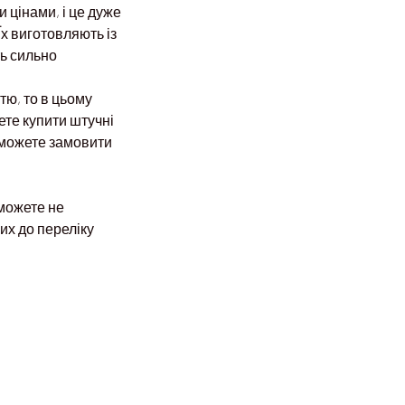
 цінами, і це дуже
Їх виготовляють із
ть сильно
тю, то в цьому
ете купити штучні
ж можете замовити
можете не
их до переліку