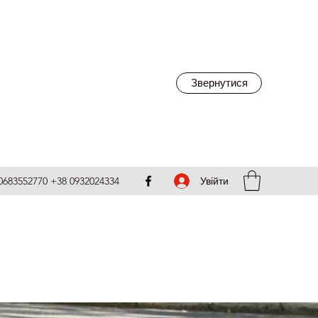
Звернутися
Увійти
0683552770 +38 0932024334