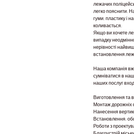
лежачих поліцейсь
легко пояснити. На
гуми, пластику і н
коливається.
Якщо ви хочете ле
випадку неодмінно
нерівності найвищо
встановлення леж
Наша компанія вже
сумніватися в наш
наших послуг вход
Виготовлення та в
Монтаж дорожніх 
Нанесення вертика
Встановлення, обс
Роботи з проектув
Благоустрій міськ