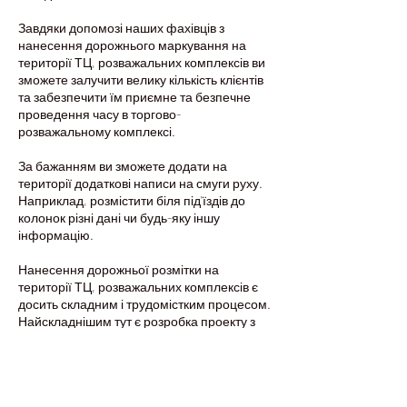
Завдяки допомозі наших фахівців з
нанесення дорожнього маркування на
території ТЦ, розважальних комплексів ви
зможете залучити велику кількість клієнтів
та забезпечити їм приємне та безпечне
проведення часу в торгово-
розважальному комплексі.
За бажанням ви зможете додати на
території додаткові написи на смуги руху.
Наприклад, розмістити біля під'їздів до
колонок різні дані чи будь-яку іншу
інформацію.
Нанесення дорожньої розмітки на
території ТЦ, розважальних комплексів є
досить складним і трудомістким процесом.
Найскладнішим тут є розробка проекту з
організації майбутнього пересування
транспорту територією. Дуже важливим є
також правильний вибір напрямку руху та
встановлення додаткових знаків. Дорожня