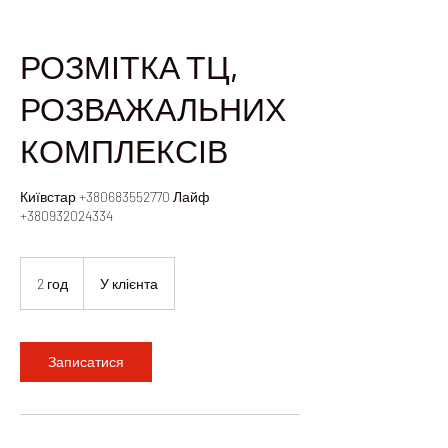
РОЗМІТКА ТЦ,
РОЗВАЖАЛЬНИХ
КОМПЛЕКСІВ
Київстар +380683552770 Лайф
+380932024334
2 год
2
У клієнта
г
о
д
Записатися