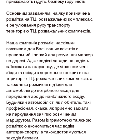
приїжджають і їдуть, безпеку і зручність.
Основним завданням, на яку призначена
розмітка на ТЦ, розважальних комплексах,
є регулювання руху транспорту
територією ТЦ, розважальних комплексів.
Наша компанія розуміє, наскільки
важливим для Вас і ваших клієнтів є
правильний і легкий для розуміння маркер
на дорозі. Адже водієві завжди на радість
заїжджати на парковку, де чітко помічені
з'їзди та виїзди з дорожнього покриття на
територію ТЦ, розважальних комплексів, а
також чітко розмічені під'їзди для
автомобілів до потрібного місця для
паркування або до найближчого входу.
Будь-який автомобіліст, як любитель, так і
професіонал, скаже, як приємно заїхати
на паркування за чітко розміченим
маршрутом. Разом із грамотною та ясною
розміткою економиться час водіїв
автотранспорту, а також дотримуються
заходів безпеки.